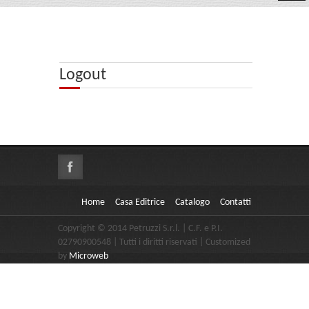
Home
Casa Editrice
Logout
Catalogo
Contatti
Home
Casa Editrice
Catalogo
Contatti
Copyright © 2014 Petruzzi S.r.l. | C.F. e P.I.
02790900548 | Tutti i diritti riservati | Customized
by
Microweb